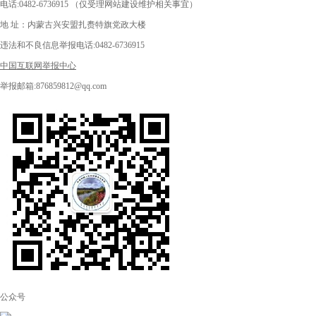
电话:0482-6736915 （仅受理网站建设维护相关事宜）
地 址：内蒙古兴安盟扎赉特旗党政大楼
违法和不良信息举报电话:0482-6736915
中国互联网举报中心
举报邮箱:876859812@qq.com
公众号