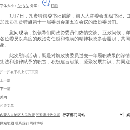
字体大小：
A+
A
A-
分享：
打印
1月7日，扎赉特旗委书记麒麟，旗人大常委会党组书记、主
加政协扎赉特旗第十一届委员会第五次会议的政协委员们。
慰问现场，旗领导们同政协委员们热情交谈、互致问候，详细询
各位委员以高度的政治责任感和饱满的精神状态参会履职，共同
象。
此次慰问活动，既是对旗政协委员过去一年履职成果的深情礼
宪法和法律赋予的职责，积极建言献策、凝聚发展共识，共同迎
扫一扫在手机上打开页面
上一篇
下一篇
关闭
相关文章
内蒙古自治区人民政府
兴安盟行政公署
网站地图
联系我们
网站声明