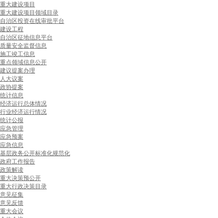
重大建设项目
重大建设项目领域目录
自治区投资在线审批平台
建设工程
自治区征地信息平台
质量安全监督信息
施工竣工信息
重点领域信息公开
建议提案办理
人大议案
政协提案
统计信息
经济运行总体情况
行业经济运行情况
统计公报
应急管理
应急预案
应急信息
基层政务公开标准化规范化
政府工作报告
政策解读
重大决策预公开
重大行政决策目录
意见征集
意见反馈
重大会议