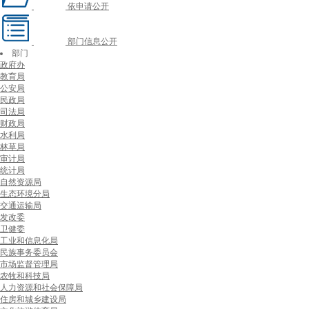
依申请公开
部门信息公开
部门
政府办
教育局
公安局
民政局
司法局
财政局
水利局
林草局
审计局
统计局
自然资源局
生态环境分局
交通运输局
发改委
卫健委
工业和信息化局
民族事务委员会
市场监督管理局
农牧和科技局
人力资源和社会保障局
住房和城乡建设局