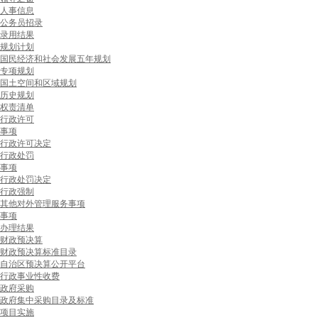
人事信息
公务员招录
录用结果
规划计划
国民经济和社会发展五年规划
专项规划
国土空间和区域规划
历史规划
权责清单
行政许可
事项
行政许可决定
行政处罚
事项
行政处罚决定
行政强制
其他对外管理服务事项
事项
办理结果
财政预决算
财政预决算标准目录
自治区预决算公开平台
行政事业性收费
政府采购
政府集中采购目录及标准
项目实施