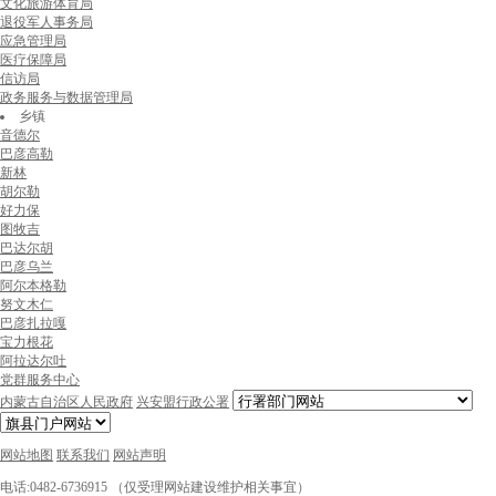
文化旅游体育局
退役军人事务局
应急管理局
医疗保障局
信访局
政务服务与数据管理局
乡镇
音德尔
巴彦高勒
新林
胡尔勒
好力保
图牧吉
巴达尔胡
巴彦乌兰
阿尔本格勒
努文木仁
巴彦扎拉嘎
宝力根花
阿拉达尔吐
党群服务中心
内蒙古自治区人民政府
兴安盟行政公署
网站地图
联系我们
网站声明
电话:0482-6736915 （仅受理网站建设维护相关事宜）