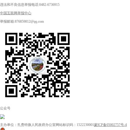
违法和不良信息举报电话:0482-6736915
中国互联网举报中心
举报邮箱:876859812@qq.com
公众号
主办单位：扎赉特旗人民政府办公室
网站标识码：1522230001
蒙ICP备05002757号-4