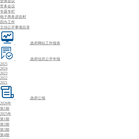
全体会议
常务会议
专题专栏
电子商务进农村
四办工作
主动公开事项目录
政府网站工作报表
政府信息公开年报
2025
2024
2023
2022
2021
政府公报
2026年
第1期
2025年
第1期
第2期
第3期
第4期