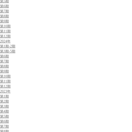
第5期
第6期
第7期
第8期
第9期
第10期
第11期
第12期
2024年
第1期-2期
第3期-5期
第6期
第7期
第8期
第9期
第10期
第11期
第12期
2023年
第1期
第2期
第3期
第4期
第5期
第6期
第7期
第8期