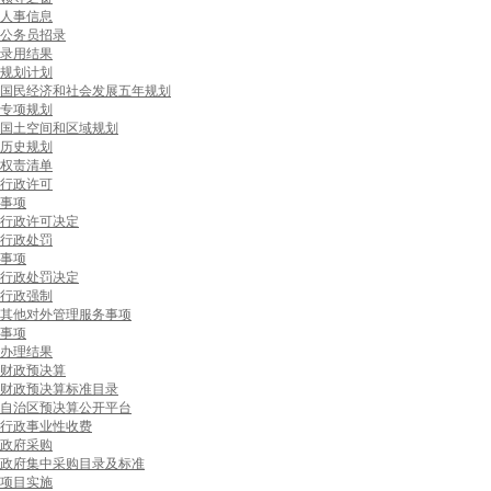
人事信息
公务员招录
录用结果
规划计划
国民经济和社会发展五年规划
专项规划
国土空间和区域规划
历史规划
权责清单
行政许可
事项
行政许可决定
行政处罚
事项
行政处罚决定
行政强制
其他对外管理服务事项
事项
办理结果
财政预决算
财政预决算标准目录
自治区预决算公开平台
行政事业性收费
政府采购
政府集中采购目录及标准
项目实施