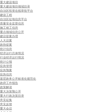
重大建设项目
重大建设项目领域目录
自治区投资在线审批平台
建设工程
自治区征地信息平台
质量安全监督信息
施工竣工信息
重点领域信息公开
建议提案办理
人大议案
政协提案
统计信息
经济运行总体情况
行业经济运行情况
统计公报
应急管理
应急预案
应急信息
基层政务公开标准化规范化
政府工作报告
政策解读
重大决策预公开
重大行政决策目录
意见征集
意见反馈
重大会议