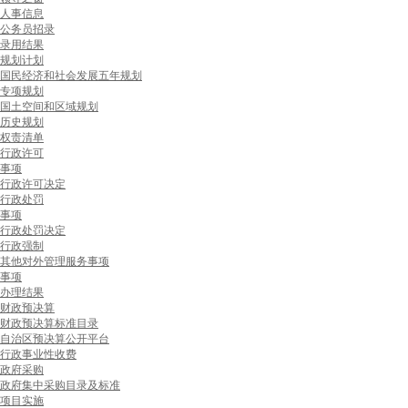
人事信息
公务员招录
录用结果
规划计划
国民经济和社会发展五年规划
专项规划
国土空间和区域规划
历史规划
权责清单
行政许可
事项
行政许可决定
行政处罚
事项
行政处罚决定
行政强制
其他对外管理服务事项
事项
办理结果
财政预决算
财政预决算标准目录
自治区预决算公开平台
行政事业性收费
政府采购
政府集中采购目录及标准
项目实施