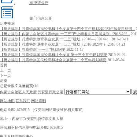
依申请公开
部门信息公开
历史规划
【历史规划】扎赉特旗国民经济和社会发展第十四个五年规划和2035年远景目标纲...
【历史规划】内蒙古自治区扎赉特旗“十三五”产业精准扶贫发展规划（2016-202...
201
【历史规划】扎赉特旗教育事业发展“十三五”规划（2016—2020 年）
2018-10-11
【历史规划】扎赉特旗卫生事业发展“十三五”规划（2016-2020年）
2018-04-23
【历史规划】扎赉特旗“十一五”规划纲要
2022-11-17
【历史规划】扎赉特旗国民经济和社会发展 第十三个五年规划纲要
2016-04-04
【历史规划】扎赉特旗国民经济和社会发展第十二个五年规划纲要
2011-03-04
首页
上一页
下一页
尾页
总记录数:
7
条
当前页:
1
/
1
内蒙古自治区人民政府
兴安盟行政公署
网站地图
联系我们
网站声明
电话:0482-6736915 （仅受理网站建设维护相关事宜）
地 址：内蒙古兴安盟扎赉特旗党政大楼
违法和不良信息举报电话:0482-6736915
中国互联网举报中心