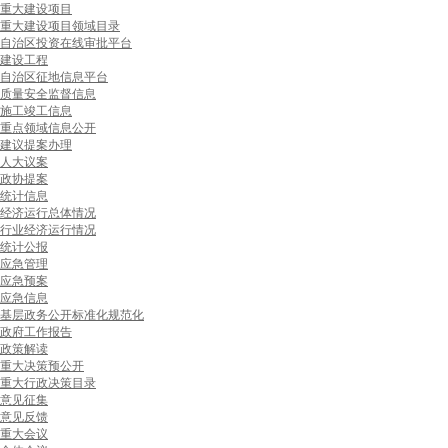
重大建设项目
重大建设项目领域目录
自治区投资在线审批平台
建设工程
自治区征地信息平台
质量安全监督信息
施工竣工信息
重点领域信息公开
建议提案办理
人大议案
政协提案
统计信息
经济运行总体情况
行业经济运行情况
统计公报
应急管理
应急预案
应急信息
基层政务公开标准化规范化
政府工作报告
政策解读
重大决策预公开
重大行政决策目录
意见征集
意见反馈
重大会议