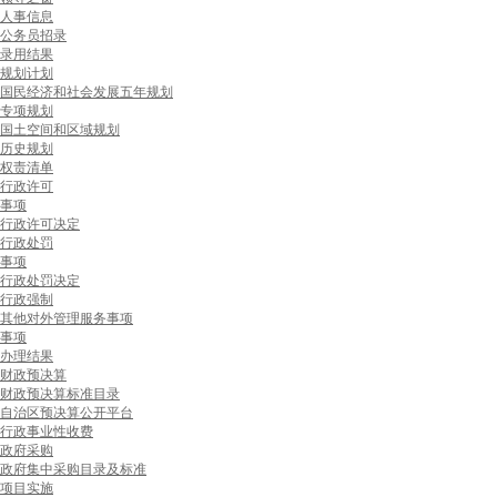
人事信息
公务员招录
录用结果
规划计划
国民经济和社会发展五年规划
专项规划
国土空间和区域规划
历史规划
权责清单
行政许可
事项
行政许可决定
行政处罚
事项
行政处罚决定
行政强制
其他对外管理服务事项
事项
办理结果
财政预决算
财政预决算标准目录
自治区预决算公开平台
行政事业性收费
政府采购
政府集中采购目录及标准
项目实施